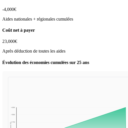
-
4,000
€
Aides nationales + régionales cumulées
Coût net à payer
23,000
€
Après déduction de toutes les aides
Évolution des économies cumulées sur 25 ans
+
43
k€
+
30
k€
+
17
k€
Cumul (€)