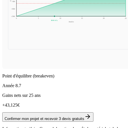
+
3
k€
-10
k€
-23
k€
0
5
10
15
20
25
ROI:
8.7
y
Années
Point d'équilibre (breakeven)
Année
8.7
Gains nets sur 25 ans
+
43,125
€
Confirmer mon projet et recevoir 3 devis gratuits