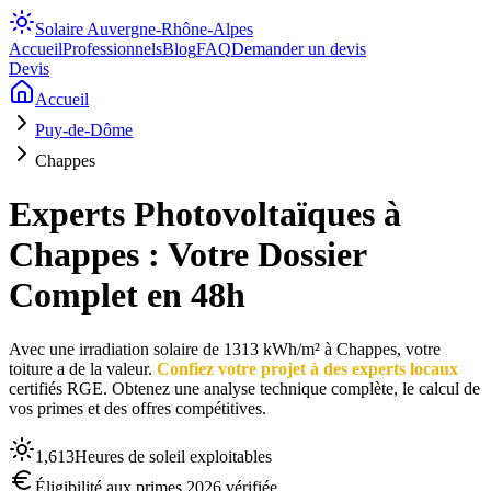
Solaire
Auvergne-Rhône-Alpes
Accueil
Professionnels
Blog
FAQ
Demander un devis
Devis
Accueil
Puy-de-Dôme
Chappes
Experts Photovoltaïques à
Chappes : Votre Dossier
Complet en 48h
Avec une irradiation solaire de 1313 kWh/m² à Chappes, votre
toiture a de la valeur.
Confiez votre projet à des experts locaux
certifiés RGE. Obtenez une analyse technique complète, le calcul de
vos primes et des offres compétitives.
1,613
Heures de soleil exploitables
Éligibilité aux primes 2026 vérifiée